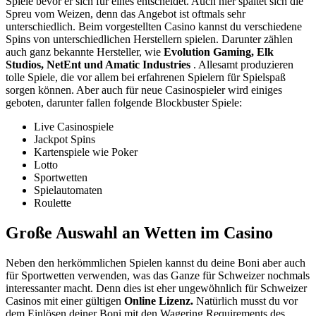
Spiele bevor er sich für eines entscheidet. Auch hier spaltet sich die
Spreu vom Weizen, denn das Angebot ist oftmals sehr
unterschiedlich. Beim vorgestellten Casino kannst du verschiedene
Spins von unterschiedlichen Herstellern spielen. Darunter zählen
auch ganz bekannte Hersteller, wie
Evolution Gaming, Elk
Studios, NetEnt und Amatic Industries
. Allesamt produzieren
tolle Spiele, die vor allem bei erfahrenen Spielern für Spielspaß
sorgen können. Aber auch für neue Casinospieler wird einiges
geboten, darunter fallen folgende Blockbuster Spiele:
Live Casinospiele
Jackpot Spins
Kartenspiele wie Poker
Lotto
Sportwetten
Spielautomaten
Roulette
Große Auswahl an Wetten im Casino
Neben den herkömmlichen Spielen kannst du deine Boni aber auch
für Sportwetten verwenden, was das Ganze für Schweizer nochmals
interessanter macht. Denn dies ist eher ungewöhnlich für Schweizer
Casinos mit einer gültigen
Online Lizenz.
Natürlich musst du vor
dem Einlösen deiner Boni mit den Wagering Requirements des