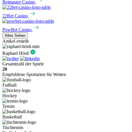
Betmaster Casino
22Bet Casino
PowBet Casino
Alles Sehen
Artikel erstellt
Raphael Hösli
Gesamtzahl der Spiele
20
Empfohlene Sportarten für Wetten
Fußball
Hockey
Tennis
Basketball
Tischtennis