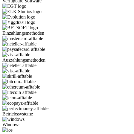
Verfügbare Software
Einzahlungsmethoden
Auszahlungsmethoden
Betriebssysteme
Windows