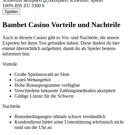
Schweizer akzeptiert
100% BIS ZU 3300 €
Spielen
Bambet Casino Vorteile und Nachteile
Auch in diesem Casino gibt es Vor- und Nachteile, die unsere
Experten bei ihren Test gefunden haben. Diese findest du hier
einmal übersichtlich aufgelistet, damit du als Spieler bestens
informiert bist:
Vorteile
Große Spielauswahl an Slots
Gutes Wettangebot
Hohe Bonusprogramme verfügbar
Verschiedene bekannte Zahlungsmethoden akzeptiert
Gültige Lizenz für die Schweiz
Nachteile
Bonusbedingungen oftmals schwer verständlich
Kundendienst bietet seine Unterstützung telefonisch nicht
rund um die Uhr an