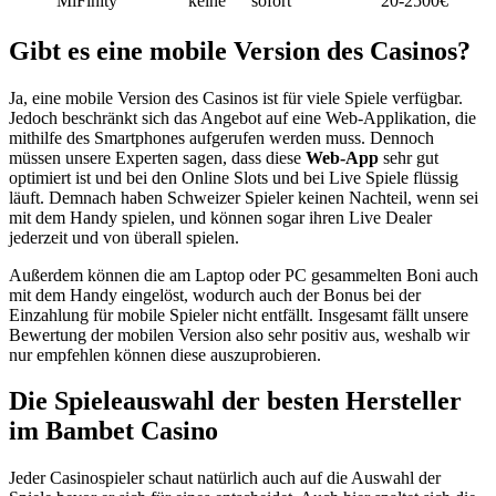
MiFinity
keine
sofort
20-2500€
Gibt es eine mobile Version des Casinos?
Ja, eine mobile Version des Casinos ist für viele Spiele verfügbar.
Jedoch beschränkt sich das Angebot auf eine Web-Applikation, die
mithilfe des Smartphones aufgerufen werden muss. Dennoch
müssen unsere Experten sagen, dass diese
Web-App
sehr gut
optimiert ist und bei den Online Slots und bei Live Spiele flüssig
läuft. Demnach haben Schweizer Spieler keinen Nachteil, wenn sei
mit dem Handy spielen, und können sogar ihren Live Dealer
jederzeit und von überall spielen.
Außerdem können die am Laptop oder PC gesammelten Boni auch
mit dem Handy eingelöst, wodurch auch der Bonus bei der
Einzahlung für mobile Spieler nicht entfällt. Insgesamt fällt unsere
Bewertung der mobilen Version also sehr positiv aus, weshalb wir
nur empfehlen können diese auszuprobieren.
Die Spieleauswahl der besten Hersteller
im Bambet Casino
Jeder Casinospieler schaut natürlich auch auf die Auswahl der