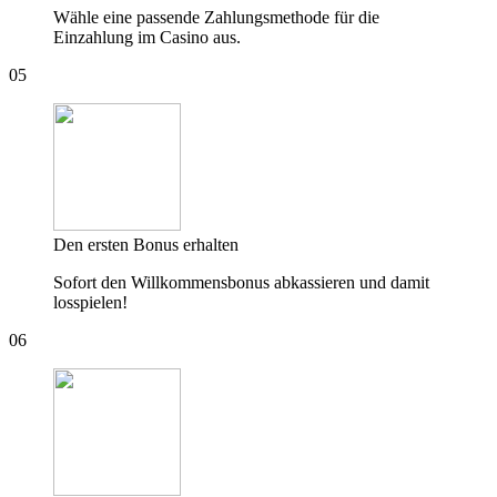
Wähle eine passende Zahlungsmethode für die
Einzahlung im Casino aus.
05
Den ersten Bonus erhalten
Sofort den Willkommensbonus abkassieren und damit
losspielen!
06