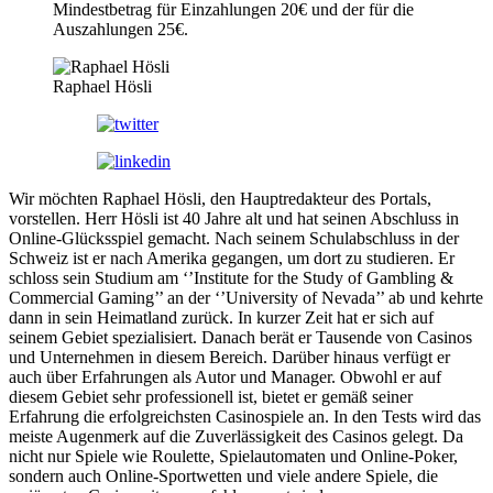
Mindestbetrag für Einzahlungen 20€ und der für die
Auszahlungen 25€.
Raphael Hösli
Wir möchten Raphael Hösli, den Hauptredakteur des Portals,
vorstellen. Herr Hösli ist 40 Jahre alt und hat seinen Abschluss in
Online-Glücksspiel gemacht. Nach seinem Schulabschluss in der
Schweiz ist er nach Amerika gegangen, um dort zu studieren. Er
schloss sein Studium am ‘’Institute for the Study of Gambling &
Commercial Gaming’’ an der ‘’University of Nevada’’ ab und kehrte
dann in sein Heimatland zurück. In kurzer Zeit hat er sich auf
seinem Gebiet spezialisiert. Danach berät er Tausende von Casinos
und Unternehmen in diesem Bereich. Darüber hinaus verfügt er
auch über Erfahrungen als Autor und Manager. Obwohl er auf
diesem Gebiet sehr professionell ist, bietet er gemäß seiner
Erfahrung die erfolgreichsten Casinospiele an. In den Tests wird das
meiste Augenmerk auf die Zuverlässigkeit des Casinos gelegt. Da
nicht nur Spiele wie Roulette, Spielautomaten und Online-Poker,
sondern auch Online-Sportwetten und viele andere Spiele, die